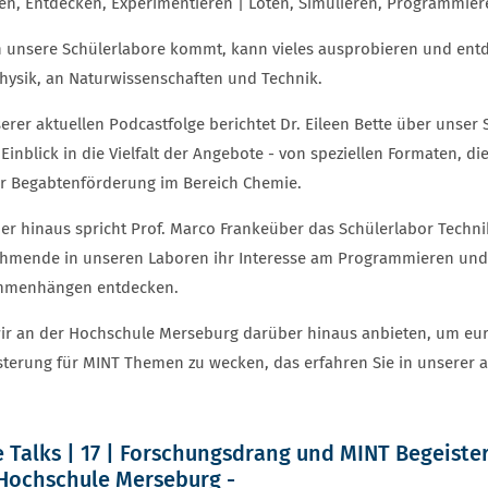
en, Entdecken, Experimentieren | Löten, Simulieren, Programmier
n unsere Schülerlabore kommt, kann vieles ausprobieren und en
hysik, an Naturwissenschaften und Technik.
serer aktuellen Podcastfolge berichtet Dr. Eileen Bette über unse
Einblick in die Vielfalt der Angebote - von speziellen Formaten, d
ur Begabtenförderung im Bereich Chemie.
er hinaus spricht Prof. Marco Frankeüber das Schülerlabor Techni
ehmende in unseren Laboren ihr Interesse am Programmieren und 
menhängen entdecken.
ir an der Hochschule Merseburg darüber hinaus anbieten, um eu
sterung für MINT Themen zu wecken, das erfahren Sie in unserer a
 Talks | 17 | Forschungsdrang und MINT Begeiste
Hochschule Merseburg -