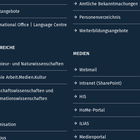
Amtliche Bekanntmachungen
tangebote
Personenverzeichnis
rnational Office | Language Centre
Weiterbildungsangebote
REICHE
MEDIEN
nieur- und Naturwissenschaften
Webmail
ale Arbeit.Medien.Kultur
Intranet (SharePoint)
schaftswissenschaften und
HIS
rmationswissenschaften
HoMe-Portal
ILIAS
nisation
Medienportal
pus