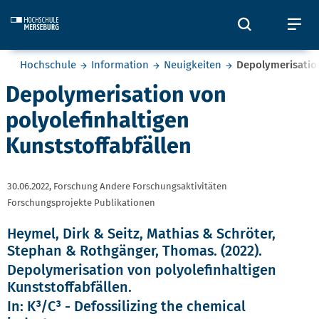
Skip to main content
Öffnet und
Öf
Sie befinden sich hier:
Hochschule
Information
Neuigkeiten
Depolymerisation
Depolymerisation von
polyolefinhaltigen
Kunststoffabfällen
30.06.2022,
Forschung Andere Forschungsaktivitäten
Forschungsprojekte Publikationen
Heymel, Dirk & Seitz, Mathias & Schröter,
Stephan & Rothgänger, Thomas. (2022).
Depolymerisation von polyolefinhaltigen
Kunststoffabfällen.
In: K³/C³ - Defossilizing the chemical