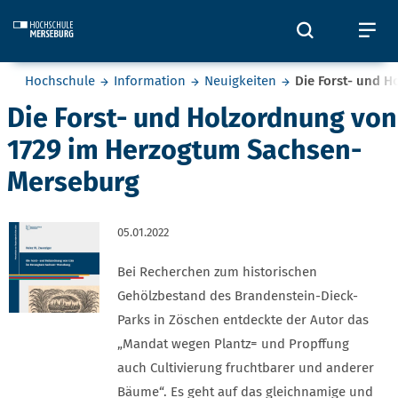
Skip to main content
Öffnet und
Öf
Sie befinden sich hier:
Hochschule
Information
Neuigkeiten
Die Forst- und 
Die Forst- und Holzordnung von
1729 im Herzogtum Sachsen-
Merseburg
05.01.2022
Bei Recherchen zum historischen
Gehölzbestand des Brandenstein-Dieck-
Parks in Zöschen entdeckte der Autor das
„Mandat wegen Plantz= und Propffung
auch Cultivierung fruchtbarer und anderer
Bäume“. Es geht auf das gleichnamige und