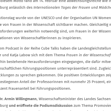
 diesem Motto fand am 14. Februar eine abwechslungsreiche wie i
burg anlässlich des
Internationalen Tages der Frauen und Mädche
ktionstag wurde von der UNESCO und der Organisation UN Women in
ge von Frauen in der Wissenschaft sichtbarer machen. Gleichzeitig 
sforderungen weiterhin notwendig sind, um Frauen in der Wissens
ationen von Wissenschaftlerinnen zu inspirieren.
nem Podcast in der Reihe Cube Talks haben die Landesgleichstellun
r und Katja Labow sich mit dem Thema
Frauen in der Wissenschaf
rhin bestehende Herausforderungen eingegangen, die dafür mitver
nschaftlichen Führungspositionen unterrepräsentiert sind. Zugleich
cklungen zu sprechen gekommen. Die positiven Entwicklungen zei
estiegenen Anteil der Professorinnen mit nunmehr 25 Prozent, ein
ozent Frauenanteil bei Führungspositionen.
 Dr. Armin Willingmann
, Wissenschaftsminister des Landes Sachsen
eburg
und eröffnete die Podiumsdiskussion
zum Thema
Promovie