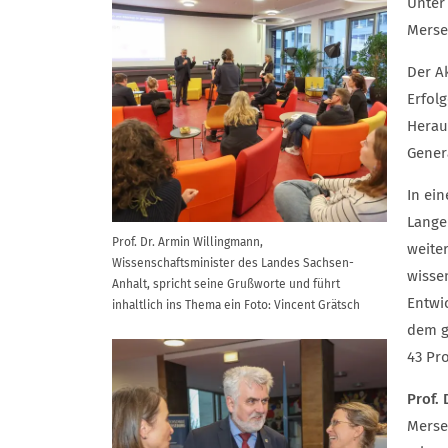
Unter
Merse
Der A
Erfol
Herau
Gener
In ei
Lange
Prof. Dr. Armin Willingmann,
weite
Wissenschaftsminister des Landes Sachsen-
wisse
Anhalt, spricht seine Grußworte und führt
Entwi
inhaltlich ins Thema ein Foto: Vincent Grätsch
dem g
43 Pr
Prof.
Mers