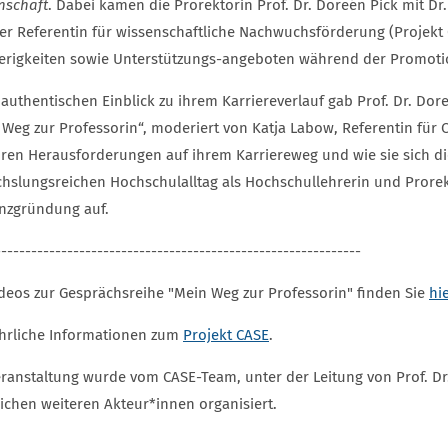
nschaft
. Dabei kamen die Prorektorin Prof. Dr. Doreén Pick mit Dr
er Referentin für wissenschaftliche Nachwuchsförderung (Projekt
erigkeiten sowie Unterstützungs-angeboten während der Promoti
 authentischen Einblick zu ihrem Karriereverlauf gab Prof. Dr. Do
 Weg zur Professorin“, moderiert von Katja Labow, Referentin für 
hren Herausforderungen auf ihrem Karriereweg und wie sie sich dies
hslungsreichen Hochschulalltag als Hochschullehrerin und Prorek
enzgründung auf.
-------------------------------------------------------------
ideos zur Gesprächsreihe "Mein Weg zur Professorin" finden Sie
hi
hrliche Informationen zum
Projekt CASE
.
eranstaltung wurde vom CASE-Team, unter der Leitung von Prof. D
eichen weiteren Akteur*innen organisiert.