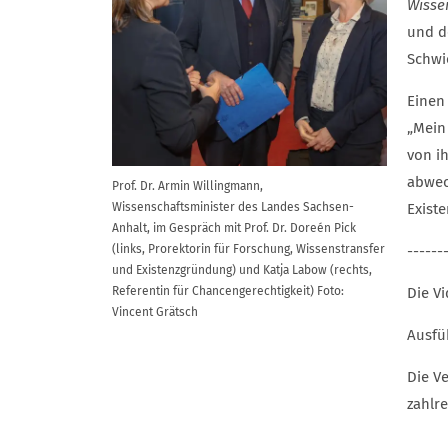
Wisse
und d
Schwi
Einen
„Mein
von i
abwec
Prof. Dr. Armin Willingmann,
Wissenschaftsminister des Landes Sachsen-
Exist
Anhalt, im Gespräch mit Prof. Dr. Doreén Pick
(links, Prorektorin für Forschung, Wissenstransfer
------
und Existenzgründung) und Katja Labow (rechts,
Referentin für Chancengerechtigkeit) Foto:
Die V
Vincent Grätsch
Ausfü
Die V
zahlr