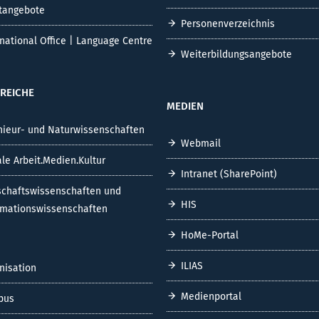
tangebote
Personenverzeichnis
rnational Office | Language Centre
Weiterbildungsangebote
REICHE
MEDIEN
nieur- und Naturwissenschaften
Webmail
ale Arbeit.Medien.Kultur
Intranet (SharePoint)
schaftswissenschaften und
HIS
rmationswissenschaften
HoMe-Portal
ILIAS
nisation
Medienportal
pus