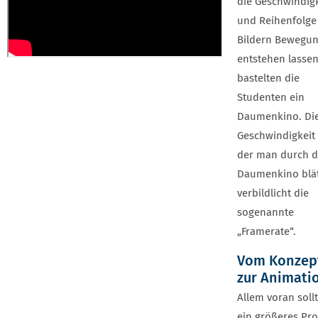
die Geschwindigk
und Reihenfolge
Bildern Bewegu
entstehen lassen
bastelten die
Studenten ein
Daumenkino. Di
Geschwindigkeit
der man durch d
Daumenkino blät
verbildlicht die
sogenannte
„Framerate“.
Vom Konzep
zur Animati
Allem voran sollt
ein größeres Pro