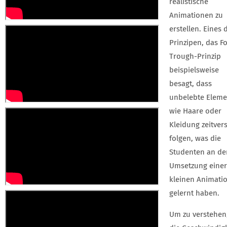
realistische
Animationen zu
erstellen. Eines 
Prinzipen, das F
Trough-Prinzip
beispielsweise
besagt, dass
unbelebte Eleme
wie Haare oder
Kleidung zeitvers
folgen, was die
Studenten an de
Umsetzung einer
kleinen Animati
gelernt haben.
Um zu verstehen