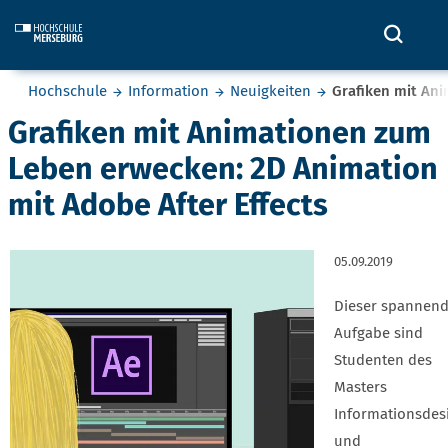
Skip to main content
Öffne
Sie befinden sich hier:
Hochschule
Information
Neuigkeiten
Grafiken mit An
Grafiken mit Animationen zum
Leben erwecken: 2D Animation
mit Adobe After Effects
05.09.2019
Dieser spannen
Aufgabe sind
Studenten des
Masters
Informationsdes
und