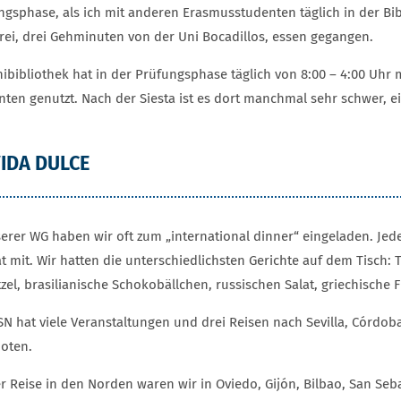
ngsphase, als ich mit anderen Erasmusstudenten täglich in der Bib
rei, drei Gehminuten von der Uni Bocadillos, essen gegangen.
nibibliothek hat in der Prüfungsphase täglich von 8:00 – 4:00 Uhr
nten genutzt. Nach der Siesta ist es dort manchmal sehr schwer, ei
VIDA DULCE
serer WG haben wir oft zum „international dinner“ eingeladen. Jed
 mit. Wir hatten die unterschiedlichsten Gerichte auf dem Tisch: T
zel, brasilianische Schokobällchen, russischen Salat, griechische 
SN hat viele Veranstaltungen und drei Reisen nach Sevilla, Córdo
oten.
er Reise in den Norden waren wir in Oviedo, Gijón, Bilbao, San Seb