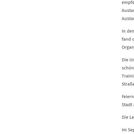
empfe
Austa
Austa
In de
fand 
Organ
Die Un
schön
Train
Straß
Feier
Stadt
Die L
Im Se