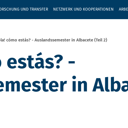
GEBEN SIE H
ORSCHUNG UND TRANSFER
NETZWERK UND KOOPERATIONEN
ARBE
la! cómo estás? - Auslandssemester in Albacete (Teil 2)
 estás? -
mester in Alba