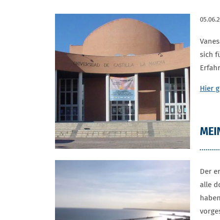
05.06.
Vanes
sich f
Erfah
Hier g
MEI
Der e
alle d
haben
vorge