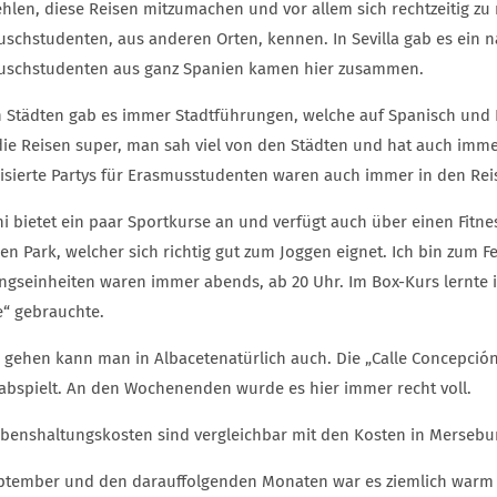
hlen, diese Reisen mitzumachen und vor allem sich rechtzeitig zu 
uschstudenten, aus anderen Orten, kennen. In Sevilla gab es ein n
uschstudenten aus ganz Spanien kamen hier zusammen.
n Städten gab es immer Stadtführungen, welche auf Spanisch und 
die Reisen super, man sah viel von den Städten und hat auch im
isierte Partys für Erasmusstudenten waren auch immer in den Reis
i bietet ein paar Sportkurse an und verfügt auch über einen Fitne
en Park, welcher sich richtig gut zum Joggen eignet. Ich bin zum 
ingseinheiten waren immer abends, ab 20 Uhr. Im Box-Kurs lernte 
e“ gebrauchte.
n gehen kann man in Albacetenatürlich auch. Die „Calle Concepción“
 abspielt. An den Wochenenden wurde es hier immer recht voll.
ebenshaltungskosten sind vergleichbar mit den Kosten in Mersebu
ptember und den darauffolgenden Monaten war es ziemlich warm i