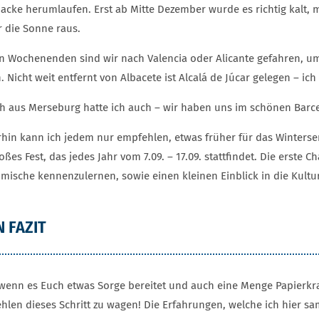
jacke herumlaufen. Erst ab Mitte Dezember wurde es richtig kalt
 die Sonne raus.
n Wochenenden sind wir nach Valencia oder Alicante gefahren, u
 Nicht weit entfernt von Albacete ist Alcalá de Júcar gelegen – i
h aus Merseburg hatte ich auch – wir haben uns im schönen Barce
rhin kann ich jedem nur empfehlen, etwas früher für das Wintersem
oßes Fest, das jedes Jahr vom 7.09. – 17.09. stattfindet. Die ers
imische kennenzulernen, sowie einen kleinen Einblick in die Kultu
N FAZIT
wenn es Euch etwas Sorge bereitet und auch eine Menge Papierkra
hlen dieses Schritt zu wagen! Die Erfahrungen, welche ich hier sa