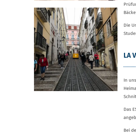
Prüfu
Bäcke
Die U
Stude
LA 
In un
Heimat
Schnit
Das E
angeb
Bei d