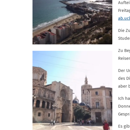
Aufte
Freita
ab.uc
Die Z
Stude
Zu Be
Reise
Der U
des D
aber 
Ich h
Donne
Gespr
Es gi