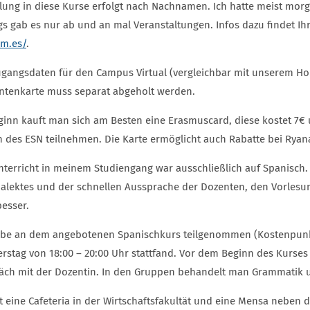
ilung in diese Kurse erfolgt nach Nachnamen. Ich hatte meist mor
gs gab es nur ab und an mal Veranstaltungen. Infos dazu findet Ihr
lm.es/
.
ugangsdaten für den Campus Virtual (vergleichbar mit unserem H
ntenkarte muss separat abgeholt werden.
ginn kauft man sich am Besten eine Erasmuscard, diese kostet 7
n des ESN teilnehmen. Die Karte ermöglicht auch Rabatte bei Rya
nterricht in meinem Studiengang war ausschließlich auf Spanisch.
ialektes und der schnellen Aussprache der Dozenten, den Vorlesun
besser.
abe an dem angebotenen Spanischkurs teilgenommen (Kostenpunkt
rstag von 18:00 – 20:00 Uhr stattfand. Vor dem Beginn des Kurses
äch mit der Dozentin. In den Gruppen behandelt man Grammatik u
bt eine Cafeteria in der Wirtschaftsfakultät und eine Mensa neb