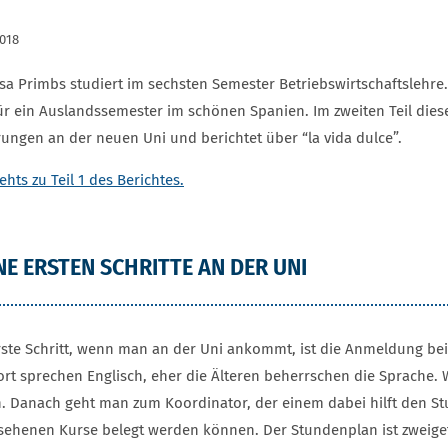
2018
sa Primbs studiert im sechsten Semester Betriebswirtschaftslehre.
ür ein Auslandssemester im schönen Spanien. Im zweiten Teil diese
rungen an der neuen Uni und berichtet über “la vida dulce”.
ehts zu Teil 1 des Berichtes.
NE ERSTEN SCHRITTE AN DER UNI
rste Schritt, wenn man an der Uni ankommt, ist die Anmeldung beim 
ort sprechen Englisch, eher die Älteren beherrschen die Sprache. 
. Danach geht man zum Koordinator, der einem dabei hilft den Stu
sehenen Kurse belegt werden können. Der Stundenplan ist zweiget