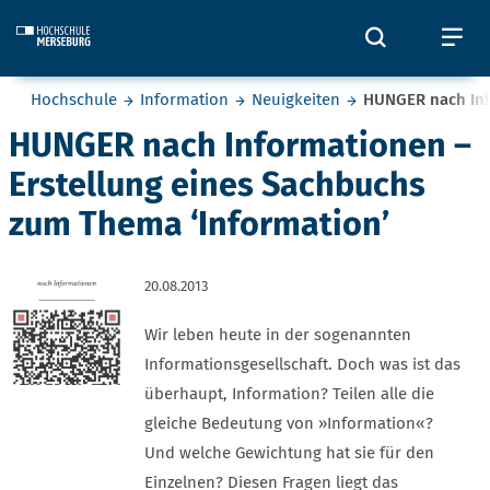
Skip to main content
Öffnet und
Öf
Sie befinden sich hier:
Hochschule
Information
Neuigkeiten
HUNGER nach Inf
HUNGER nach Informationen –
Erstellung eines Sachbuchs
zum Thema ‘Information’
20.08.2013
Wir leben heute in der sogenannten
Informations­gesellschaft. Doch was ist das
überhaupt, Information? Teilen alle die
gleiche Bedeutung von »Information«?
Und welche Gewichtung hat sie für den
Einzelnen? Diesen Fragen liegt das