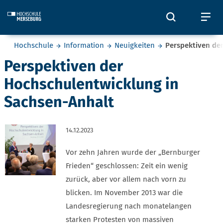
Skip to main content
Öffnet und
Öf
Sie befinden sich hier:
Hochschule
Information
Neuigkeiten
Perspektiven de
Perspektiven der
Hochschulentwicklung in
Sachsen-Anhalt
14.12.2023
Vor zehn Jahren wurde der „Bernburger
Frieden“ geschlossen: Zeit ein wenig
zurück, aber vor allem nach vorn zu
blicken. Im November 2013 war die
Landesregierung nach monatelangen
starken Protesten von massiven