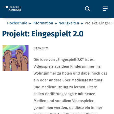
Skip to main content
Öffnet und
Öf
Sie befinden sich hier:
Hochschule
Information
Neuigkeiten
Projekt: Eingespi
Projekt: Eingespielt 2.0
03.09.2021
Die Idee von „Eingespielt 2.0“ ist es,
Videospiele aus dem Kinderzimmer ins
Wohnzimmer zu holen und dabei noch das
ein oder andere über Mediengestaltung
und Mediennutzung zu lernen. Eltern
sollen Berührungsängste mit neuen
Medien und vor allem Videospielen
genommen werden, da diese ein immer