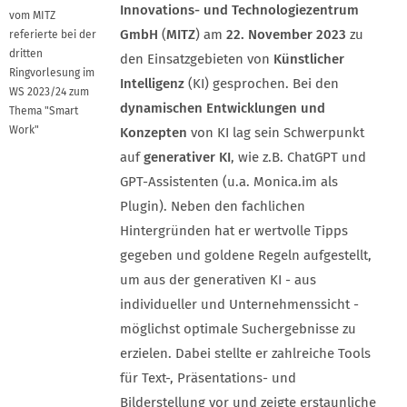
Innovations- und Technologiezentrum
vom MITZ
GmbH
(
MITZ
) am
22. November 2023
zu
referierte bei der
dritten
den Einsatzgebieten von
Künstlicher
Ringvorlesung im
Intelligenz
(KI) gesprochen. Bei den
WS 2023/24 zum
dynamischen Entwicklungen und
Thema "Smart
Work"
Konzepten
von KI lag sein Schwerpunkt
auf
generativer KI
, wie z.B. ChatGPT und
GPT-Assistenten (u.a. Monica.im als
Plugin). Neben den fachlichen
Hintergründen hat er wertvolle Tipps
gegeben und goldene Regeln aufgestellt,
um aus der generativen KI - aus
individueller und Unternehmenssicht -
möglichst optimale Suchergebnisse zu
erzielen. Dabei stellte er zahlreiche Tools
für Text-, Präsentations- und
Bilderstellung vor und zeigte erstaunliche