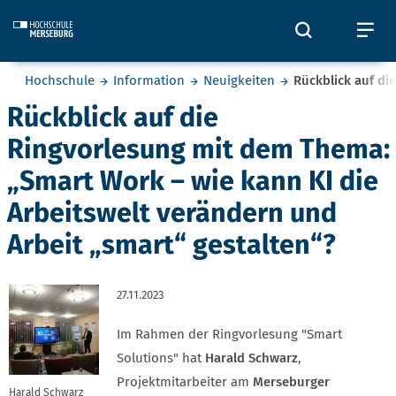
Skip to main content
Öffnet und
Öf
Sie befinden sich hier:
Hochschule
Information
Neuigkeiten
Rückblick auf di
Rückblick auf die
Ringvorlesung mit dem Thema:
„Smart Work – wie kann KI die
Arbeitswelt verändern und
Arbeit „smart“ gestalten“?
27.11.2023
Im Rahmen der Ringvorlesung "Smart
Solutions" hat
Harald Schwarz
,
Projektmitarbeiter am
Merseburger
Harald Schwarz