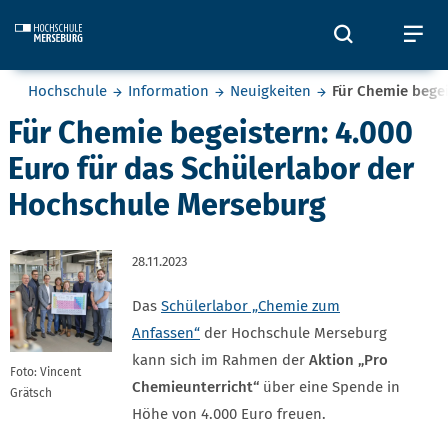
Skip to main content
Öffnet und
Öf
Sie befinden sich hier:
Hochschule
Information
Neuigkeiten
Für Chemie begei
Für Chemie begeistern: 4.000
Euro für das Schülerlabor der
Hochschule Merseburg
28.11.2023
Das
Schülerlabor „Chemie zum
Anfassen“
der Hochschule Merseburg
kann sich im Rahmen der
Aktion „Pro
Foto: Vincent
Chemieunterricht“
über eine Spende in
Grätsch
Höhe von 4.000 Euro freuen.