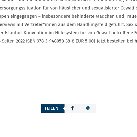
 Versorgungssituation für von häuslicher und sexualisierter Gewal
Gruppen eingegangen – insbesondere behinderte Mädchen und Frau
rviews mit Vertreter*innen aus dem Handlungsfeld geführt. Sexual
r Istanbul-Konvention im Hilfesystem für von Gewalt betroffene
88 Seiten 2022 ISBN 978-3-948058-38-8 EUR 5,00| Jetzt bestellen b
TEILEN