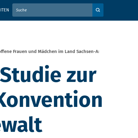
IER IHREN SUCHBEGRIFF EIN
ITEN
Auf der Webseite su
roffene Frauen und Mädchen im Land Sachsen-Anhalt
Studie zur
Konvention
ewalt