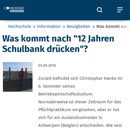
Skip to main content
Öffnet und
Öf
Sie befinden sich hier:
Hochschule
Information
Neuigkeiten
Was kommt nach 
Was kommt nach "12 Jahren
Schulbank drücken"?
03.05.2018
Zurzeit befindet sich Christopher Hanke im
6. Semester seines
Betriebswirtschaftsstudium.
Normalerweise ist dieser Zeitraum für das
Pflichtpraktikum vorgesehen, aber er hat
sich für ein Auslandssemester in
Antwerpen (Belgien) entschieden. Wie sein