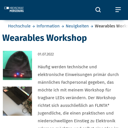
Skip to main content
Öffnet und
Öf
Sie befinden sich hier:
Hochschule
Information
Neuigkeiten
Wearables Work
Wearables Workshop
01.07.2022
Häufig werden technische und
elektronische Einweisungen primär durch
männliches Fachpersonal gegeben, das
möchte ich mit meinem Workshop für
tragbare LEDs verändern. Der Workshop
richtet sich ausschließlich an FLINTA*
Jugendliche, die einen praktischen und
niederschwelligen Einstieg zu Elektronik