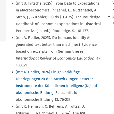
(mit U. Fritsche, 2025). From Data to Expectations
in Macroeconomics. In: Lenel, L., Nützenadel, A.,
Streb, J., & Köhler, I. (Eds.). (2025). The Routledge
Handbook of Economic Expectations in Historical
Perspective (1st ed.). Routledge. S. 161-177.
(mit A. Fiedler, 2025). Do humans identify AI-
generated text better than machines? Evidence
based on excerpts from German theses.
International Review of Economics Education
,
49
,
100321.
(mit A. Fiedler, 2024) Einige vorläufige
Überlegungen zu den Auswirkungen neuerer
Instrumente der Künstlichen Intelligenz (KI) auf
ökonomische Bildung
. Zeitschrift für
ökonomische Bildung 13, 76-237
(mit K. Heinisch, C. Behrens, A. Foltas, U.
Fritsche,...., Reichmayr, H., 2024). The IWH