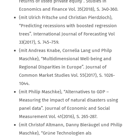
returns of listed private equity”. Studies in
Economics and Finance Vol. 35(2018), S. 340-360.
(mit Ulrich Fritsche und Christian Pierdzioch),
“Predicting recessions with boosted regression
trees”. International Journal of Forecasting Vol
33(2017), S. 745–759.
(mit Andreas Knabe, Cornelia Lang und Philp
Maschke), “Multidimensional Well-being and
Regional Disparities in Europe”. Journal of
Common Market Studies Vol. 55(2017), S. 1026-
1044.
(mit Philip Maschke), “Alternatives to GDP –
Measuring the impact of natural disasters using
panel data”. Journal of Economic and Social
Measurement Vol. 41(2016), S. 265-287.
(mit Christof Altmann, Danny Bieräugel und Philip
Maschke), “Grüne Technologien als