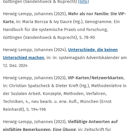
Göttingen (Vandenhoeck & Ruprecht)
(Info)
Herwig-Lempp, Johannes (2025),
Mehr als nur Familie: Die VIP-
Karte
, in: Maria Borcsa & Ivy Daure (Hg.), Genogramme. Ein
Handbuch für die systemische Praxis und Forschung,
Göttingen (Vandenhoeck & Ruprecht), S. 78-90
Herwig-Lempp, Johannes (2024),
Unterschiede, die keinen
Unterschied machen
, in: in: systemagazin Adventskalender am
12. Dez. 2024
Herwig-Lempp, Johannes (2023),
VIP-Karten/Netzwerkkarten
,
in: Christian Spatscheck & Dieter Kreft (Hg.), Methodenlehre in
der Sozialen Arbeit. Konzepte, Methoden, Verfahren,
Techniken, 4., neu bearb. u. erw. Aufl., München (Ernst
Reinhardt), S. 194-196
Herwig-Lempp, Johannes (2023),
Vielfältige Antworten auf
einfältige Bemerkungen. Eine Übung
, in: Zeitschrift für