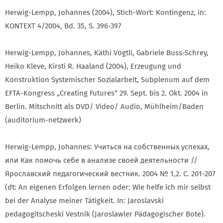
Herwig-Lempp, Johannes (2004), Stich-Wort: Kontingenz, in:
KONTEXT 4/2004, Bd. 35, S. 396-397
Herwig-Lempp, Johannes, Käthi Vögtli, Gabriele Buss-Schrey,
Heiko Kleve, Kirsti R. Haaland (2004), Erzeugung und
Konstruktion Systemischer Sozialarbeit, Subplenum auf dem
EFTA-Kongress „Creating Futures“ 29. Sept. bis 2. Okt. 2004 in
Berlin. Mitschnitt als DVD/ Video/ Audio, Mühlheim/Baden
(auditorium-netzwerk)
Herwig-Lempp, Johannes: Учиться на собственных успехах,
или Как помочь себе в анализе своей деятельности //
Ярославский педагогический вестник. 2004 № 1,2. С. 201-207
(dt: An eigenen Erfolgen lernen oder: Wie helfe ich mir selbst
bei der Analyse meiner Tätigkeit. In: Jaroslavski
pedagogitscheski Vestnik (Jaroslawler Pädagogischer Bote).