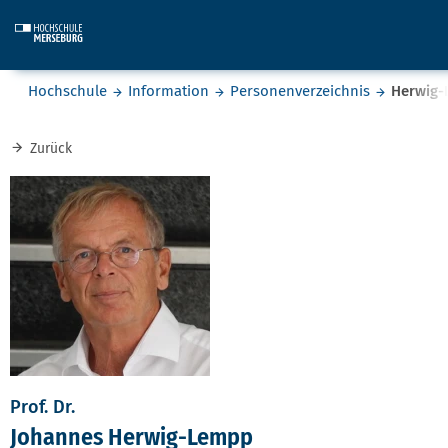
Skip to main content
Sie befinden sich hier:
Hochschule
Information
Personenverzeichnis
Herwig
Zurück
Prof. Dr.
Johannes Herwig-Lempp