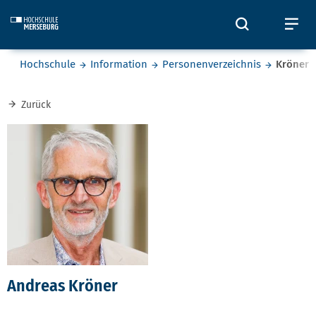
Skip to main content
Öffnet und
Öf
Sie befinden sich hier:
Hochschule
Information
Personenverzeichnis
Kröner
Zurück
Andreas Kröner