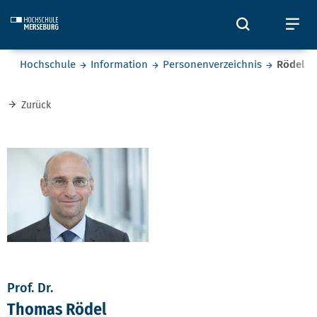
Skip to main content
Öffnet und
Öf
Sie befinden sich hier:
Hochschule
Information
Personenverzeichnis
Rödel
Zurück
Prof. Dr.
Thomas Rödel