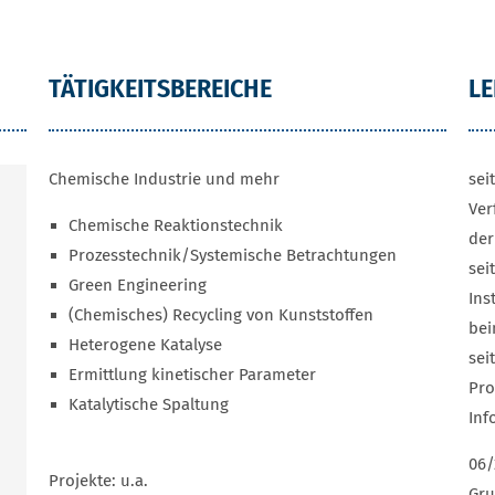
TÄTIGKEITSBEREICHE
L
Chemische Industrie und mehr
sei
Ver
Chemische Reaktionstechnik
der
Prozesstechnik/Systemische Betrachtungen
sei
Green Engineering
Ins
(Chemisches) Recycling von Kunststoffen
bei
Heterogene Katalyse
sei
Ermittlung kinetischer Parameter
Pro
Katalytische Spaltung
Inf
06/
Projekte: u.a.
Gru