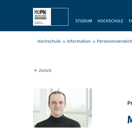
Skip to main content
STUDIUM
HOCHSCHULE
F
Sie befinden sich hier:
Hochschule
Information
Personenverzeich
Zurück
Pr
M