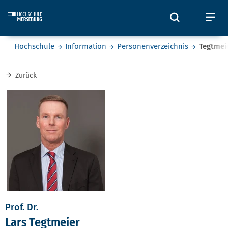
Skip to main content
Öffnet und
Öf
Sie befinden sich hier:
Hochschule
Information
Personenverzeichnis
Tegtmei
Zurück
Prof. Dr.
Lars Tegtmeier