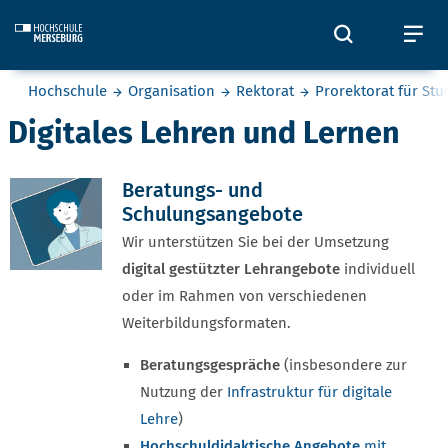
Skip to main content
Öffnet und
Öf
Sie befinden sich hier:
Hochschule
Organisation
Rektorat
Prorektorat für St
Digitales Lehren und Lernen
Beratungs- und
Schulungsangebote
Wir unterstützen Sie bei der Umsetzung
digital gestützter Lehrangebote
individuell
oder im Rahmen von verschiedenen
Weiterbildungsformaten.
Beratungsgespräche
(insbesondere zur
Nutzung der
Infrastruktur für digitale
Lehre
)
Hochschuldidaktische Angebote
mit