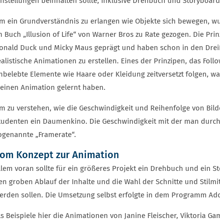
instellungen beinhalten sollte, inklusive Drehbuch und Storyboard
m ein Grundverständnis zu erlangen wie Objekte sich bewegen, wu
m Buch „Illusion of Life“ von Warner Bros zu Rate gezogen. Die Pr
onald Duck und Micky Maus geprägt und haben schon in den Dreiß
ealistische Animationen zu erstellen. Eines der Prinzipen, das Fol
nbelebte Elemente wie Haare oder Kleidung zeitversetzt folgen, w
leinen Animation gelernt haben.
m zu verstehen, wie die Geschwindigkeit und Reihenfolge von Bild
tudenten ein Daumenkino. Die Geschwindigkeit mit der man durch d
ogenannte „Framerate“.
om Konzept zur Animation
llem voran sollte für ein größeres Projekt ein Drehbuch und ein S
en groben Ablauf der Inhalte und die Wahl der Schnitte und Stilmi
erden sollen. Die Umsetzung selbst erfolgte in dem Programm Adob
ls Beispiele hier die Animationen von Janine Fleischer, Viktoria 