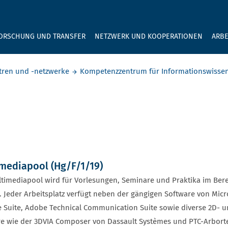
GEBEN SIE H
ORSCHUNG UND TRANSFER
NETZWERK UND KOOPERATIONEN
ARBE
ren und -netzwerke
Kompetenzzentrum für Informationswissen
mediapool (Hg/F/1/19)
timediapool wird für Vorlesungen, Seminare und Praktika im Berei
. Jeder Arbeits­platz verfügt neben der gängigen Software von Mic
e Suite, Adobe Technical Communication Suite sowie diverse 2D- u
e wie der 3DVIA Composer von Dassault Systèmes und PTC-Arbortex