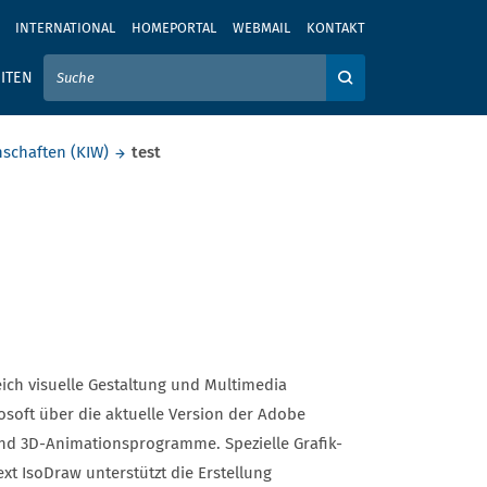
INTERNATIONAL
HOMEPORTAL
WEBMAIL
KONTAKT
IER IHREN SUCHBEGRIFF EIN
ITEN
Auf der Webseite su
schaften (KIW)
test
ch visuelle Gestaltung und Multi­media
rosoft über die aktuelle Version der Adobe
nd 3D-Animations­programme. Spezielle Grafik-
t IsoDraw unterstützt die Erstellung