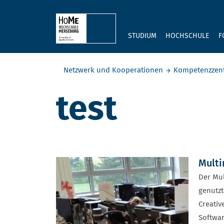
Skip to main content
STUDIUM
HOCHSCHULE
F
Sie befinden sich hier:
Netzwerk und Kooperationen
Kompetenzzent
test
Multi
Der Mul
genutzt
Creativ
Softwar