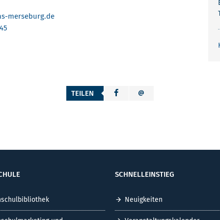
s-merseburg.de
445
TEILEN
CHULE
SCHNELLEINSTIEG
schulbibliothek
Neuigkeiten