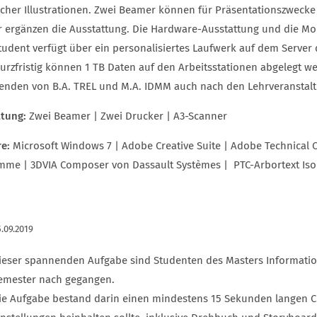
cher Illustrationen. Zwei Beamer können für Präsentationszwecke
 ergänzen die Ausstattung. Die Hardware-Ausstattung und die Mo
tudent verfügt über ein personalisiertes Laufwerk auf dem Server
urzfristig können 1 TB Daten auf den Arbeitsstationen abgelegt w
enden von B.A. TREL und M.A. IDMM auch nach den Lehrveranstal
ttung:
Zwei Beamer | Zwei Drucker | A3-Scanner
re:
Microsoft Windows 7 | Adobe Creative Suite | Adobe Technical
mme | 3DVIA Composer von Dassault Systèmes | PTC-Arbortext Is
.09.2019
ieser spannenden Aufgabe sind Studenten des Masters Informat
emester nach gegangen.
ie Aufgabe bestand darin einen mindestens 15 Sekunden langen Cli