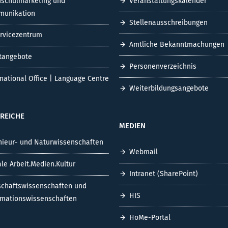
schulmarketing und
Veranstaltungskalender
unikation
Stellenausschreibungen
ervicezentrum
Amtliche Bekanntmachungen
tangebote
Personenverzeichnis
rnational Office | Language Centre
Weiterbildungsangebote
REICHE
MEDIEN
nieur- und Naturwissenschaften
Webmail
ale Arbeit.Medien.Kultur
Intranet (SharePoint)
schaftswissenschaften und
HIS
rmationswissenschaften
HoMe-Portal