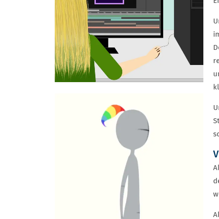
E
U
i
D
r
u
k
U
S
s
V
A
d
w
A