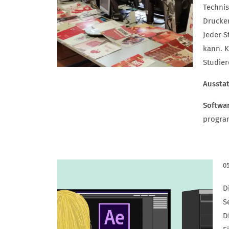
Technis
Drucker
Jeder S
kann. K
Studier
Aussta
Softwa
progra
05
D
S
D