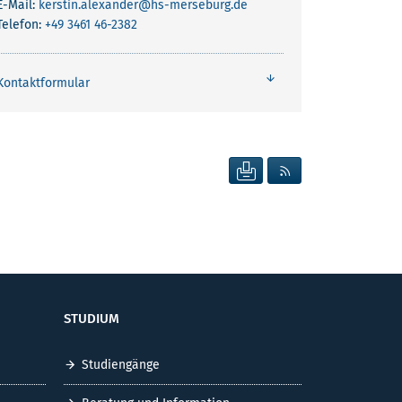
E-Mail:
kerstin.alexander
@hs-merseburg.de
Telefon:
+49 3461 46-2382
Kontaktformular
SEITE DRUCKEN
RSS FEED ANZEIG
STUDIUM
Studiengänge