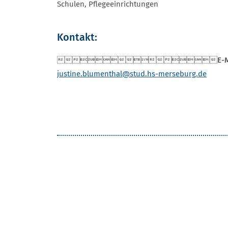
Schulen, Pflegeeinrichtungen
Kontakt:

E-M
justine.blumenthal
@stud.hs-merseburg.de