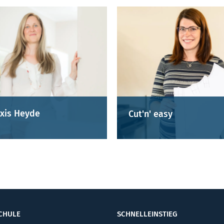
xis Heyde
Cut'n' easy
CHULE
SCHNELLEINSTIEG