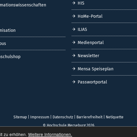
HIS
rmationswissenschaften
HoMe-Portal
ILIAS
nisation
Medienportal
pus
Newsletter
schulshop
Mensa Speiseplan
Passwortportal
Sitemap
|
Impressum
|
Datenschutz
|
Barrierefreiheit
|
Netiquette
© Hochschule Merseburg 2026
it zu erhöhen.
Weitere Informationen.