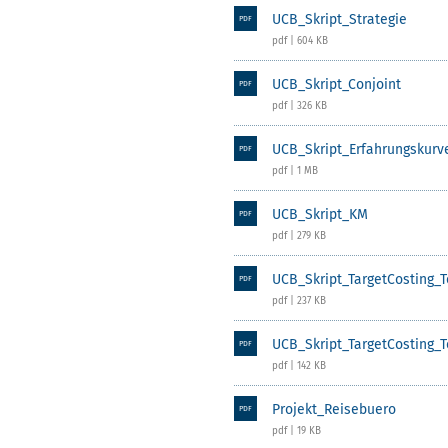
UCB_Skript_Strategie
PDF
pdf | 604 KB
UCB_Skript_Conjoint
PDF
pdf | 326 KB
UCB_Skript_Erfahrungskurv
PDF
pdf | 1 MB
UCB_Skript_KM
PDF
pdf | 279 KB
UCB_Skript_TargetCosting_T
PDF
pdf | 237 KB
UCB_Skript_TargetCosting_T
PDF
pdf | 142 KB
Projekt_Reisebuero
PDF
pdf | 19 KB