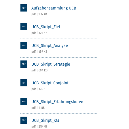
Aufgabensammlung UCB
PDF
pdf | 186 KB
UCB_Skript_Ziel
PDF
pdf | 326 KB
UCB_Skript_Analyse
PDF
pdf | 459 KB
UCB_Skript_Strategie
PDF
pdf | 604 KB
UCB_Skript_Conjoint
PDF
pdf | 326 KB
UCB_Skript_Erfahrungskurve
PDF
pdf | 1 MB
UCB_Skript_KM
PDF
pdf | 279 KB