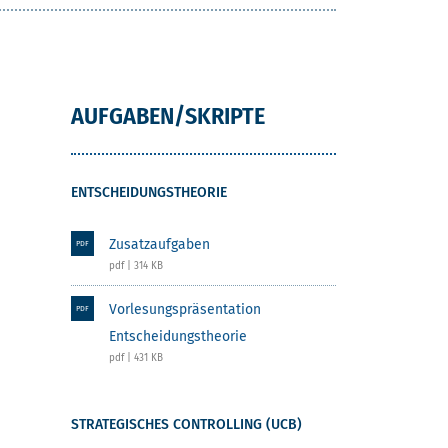
AUFGABEN/SKRIPTE
ENTSCHEIDUNGSTHEORIE
Zusatzaufgaben
PDF
pdf | 314 KB
Vorlesungspräsentation
PDF
Entscheidungstheorie
pdf | 431 KB
STRATEGISCHES CONTROLLING (UCB)