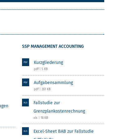
SSP MANAGEMENT ACCOUNTING
Kurzgliederung
PDF
pdf | 5 KB
Aufgabensammlung
PDF
pdf | 261 KB
Fallstudie zur
XLS
agen
Grenzplankostenrechnung
xls | 18 KB
Excel-Sheet BAB zur Fallstudie
XLS