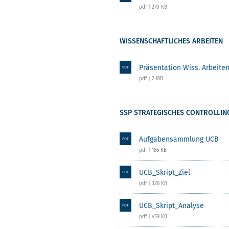
pdf | 270 KB
WISSENSCHAFTLICHES ARBEITEN
Präsentation Wiss. Arbeite
PDF
pdf | 2 MB
SSP STRATEGISCHES CONTROLLIN
Aufgabensammlung UCB
PDF
pdf | 186 KB
UCB_Skript_Ziel
PDF
pdf | 326 KB
UCB_Skript_Analyse
PDF
pdf | 459 KB