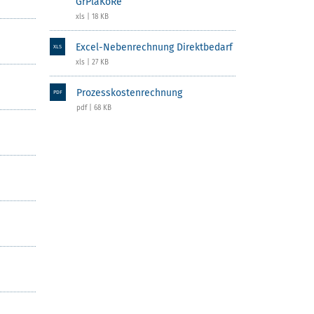
GrPlaKoRe
xls | 18 KB
Excel-Nebenrechnung Direktbedarf
XLS
xls | 27 KB
Prozesskostenrechnung
PDF
pdf | 68 KB