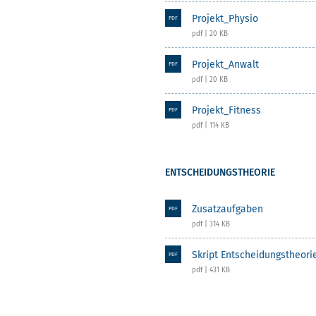
Projekt_Physio
PDF
pdf | 20 KB
Projekt_Anwalt
PDF
pdf | 20 KB
Projekt_Fitness
PDF
pdf | 114 KB
ENTSCHEIDUNGSTHEORIE
Zusatzaufgaben
PDF
pdf | 314 KB
Skript Entscheidungstheori
PDF
pdf | 431 KB