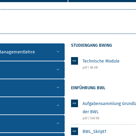
STUDIENGANG BWING
d Managementlehre
Technische Module
PDF
pdf | 86 KB
EINFÜHRUNG BWL
Aufgabensammlung Grundl
PDF
der BWL
pdf | 548 KB
BWL_Skript1
PDF