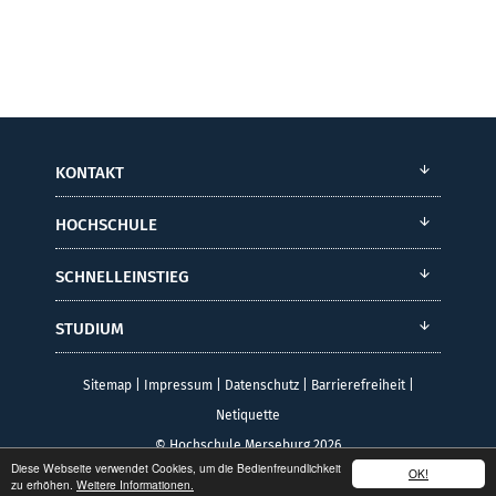
KONTAKT
HOCHSCHULE
SCHNELLEINSTIEG
STUDIUM
Sitemap
|
Impressum
|
Datenschutz
|
Barrierefreiheit
|
Netiquette
© Hochschule Merseburg 2026
Diese Webseite verwendet Cookies, um die Bedienfreundlichkeit
OK!
zu erhöhen.
Weitere Informationen.