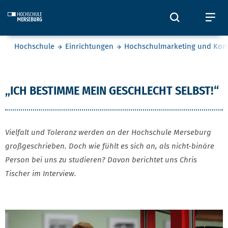
Skip to main content
Öffnet und
Öf
Sie befinden sich hier:
Hochschule
Einrichtungen
Hochschulmarketing und Ko
Chris Tischer
„ICH BESTIMME MEIN GESCHLECHT SELBST!“
Vielfalt und Toleranz werden an der Hochschule Merseburg
großgeschrieben. Doch wie fühlt es sich an, als nicht-binäre
Person bei uns zu studieren? Davon berichtet uns Chris
Tischer im Interview.