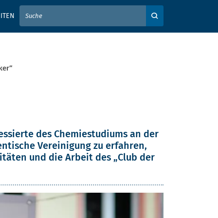
IER IHREN SUCHBEGRIFF EIN
ITEN
Auf der Webseite su
ker“
er“
ressierte des Chemiestudiums an der
tische Vereinigung zu erfahren,
itäten und die Arbeit des „Club der