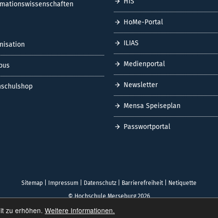
HIS
rmationswissenschaften
HoMe-Portal
ILIAS
nisation
Medienportal
pus
Newsletter
schulshop
Mensa Speiseplan
Passwortportal
Sitemap
|
Impressum
|
Datenschutz
|
Barrierefreiheit
|
Netiquette
© Hochschule Merseburg 2026
it zu erhöhen.
Weitere Informationen.