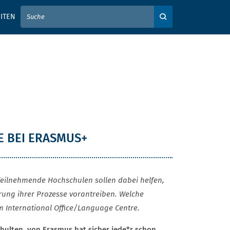
IER IHREN SUCHBEGRIFF EIN
ITEN
Auf der Webseite su
E BEI ERASMUS+
Teilnehmende Hochschulen sollen dabei helfen,
rung ihrer Prozesse vorantreiben. Welche
m International Office/Language Centre.
Schulten, von Erasmus hat sicher jede*r schon