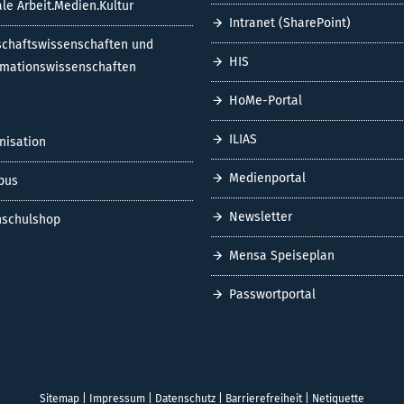
ale Arbeit.Medien.Kultur
Intranet (SharePoint)
schaftswissenschaften und
HIS
rmationswissenschaften
HoMe-Portal
ILIAS
nisation
Medienportal
pus
Newsletter
schulshop
Mensa Speiseplan
Passwortportal
Sitemap
|
Impressum
|
Datenschutz
|
Barrierefreiheit
|
Netiquette