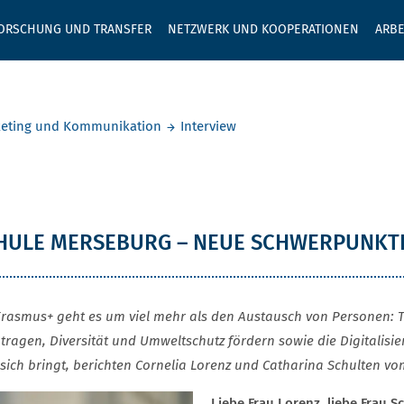
GEBEN SIE H
ORSCHUNG UND TRANSFER
NETZWERK UND KOOPERATIONEN
ARBE
eting und Kommunikation
Interview
ulten
CHULE MERSEBURG – NEUE SCHWERPUNKT
rasmus+ geht es um viel mehr als den Austausch von Personen: 
ragen, Diversität und Umweltschutz fördern sowie die Digitalisie
ch bringt, berichten Cornelia Lorenz und Catharina Schulten vo
Liebe Frau Lorenz, liebe Frau 