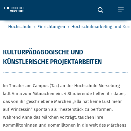
Skip to main content
Öffnet und
Öf
Sie befinden sich hier:
Hochschule
Einrichtungen
Hochschulmarketing und Ko
Kulturpädagogische und Künstle
KULTURPÄDAGOGISCHE UND
KÜNSTLERISCHE PROJEKTARBEITEN
Im Theater am Campus (Tac) an der Hochschule Merseburg
lädt Anna zum Mitmachen ein. 4 Studierende helfen ihr dabei,
das von ihr geschriebene Märchen „Ella hat keine Lust mehr
auf Prinzessin“ spontan als Theaterstück zu performen.
Während Anna das Märchen vorträgt, tauchen ihre
Kommilitoninnen und Kommilitonen in die Welt des Märchens