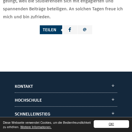
gelingt, weil die Studierenden sich mit engagierten und
spannenden Beiträge beteiligen. An solchen Tagen freue ich
mich und bin zufrieden.
TEILEN
KONTAKT
HOCHSCHULE
SCHNELLEINSTIEG
Diese Webseite verwendet Cookies, um die Bedienfreundlichkeit
OK!
zu erhöhen.
Weitere Informationen.
STUDIUM