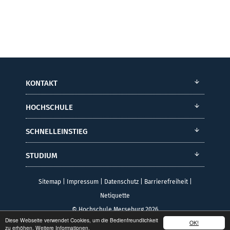
KONTAKT
HOCHSCHULE
SCHNELLEINSTIEG
STUDIUM
Sitemap
|
Impressum
|
Datenschutz
|
Barrierefreiheit
|
Netiquette
© Hochschule Merseburg 2026
Diese Webseite verwendet Cookies, um die Bedienfreundlichkeit
OK!
zu erhöhen.
Weitere Informationen.