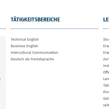
TÄTIGKEITSBEREICHE
L
Technical English
Stu
Business English
Erw
Intercultural Communication
Erw
Deutsch als Fremdsprache
Zer
Ins
Öff
Lan
e
Tät
Fin
Göt
sei