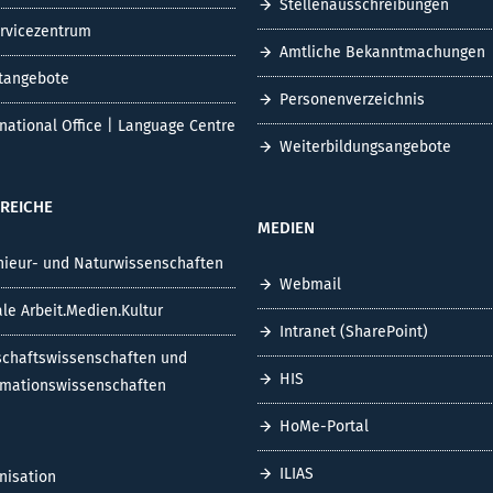
Stellenausschreibungen
ervicezentrum
Amtliche Bekanntmachungen
tangebote
Personenverzeichnis
rnational Office | Language Centre
Weiterbildungsangebote
REICHE
MEDIEN
nieur- und Naturwissenschaften
Webmail
ale Arbeit.Medien.Kultur
Intranet (SharePoint)
schaftswissenschaften und
HIS
rmationswissenschaften
HoMe-Portal
ILIAS
nisation