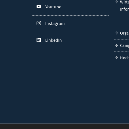
Spor
Telefon: +49 3461 46-0
Fax: +49 3461 46-29 06
Inte
Kontaktformular
FACHBE
SOZIALE MEDIEN
Inge
Sozi
Facebook
Wirt
Youtube
Info
Instagram
Orga
LinkedIn
Cam