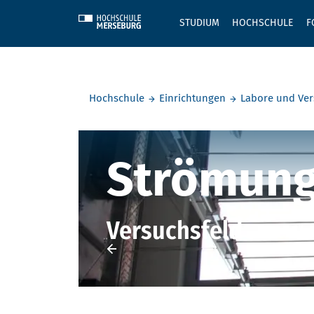
Skip to main content
STUDIUM
HOCHSCHULE
F
Sie befinden sich hier:
Hochschule
Einrichtungen
Labore und Ver
Strömungs
Strömung
Strömung
Versuchsfeld
Versuchsfeld
Druckverlustversuchstand