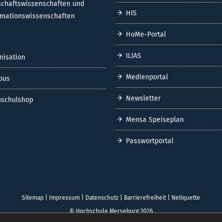
Amtliche Bekanntmachungen
tangebote
Personenverzeichnis
rnational Office | Language Centre
Weiterbildungsangebote
REICHE
MEDIEN
nieur- und Naturwissenschaften
Webmail
ale Arbeit.Medien.Kultur
Intranet (SharePoint)
schaftswissenschaften und
HIS
rmationswissenschaften
HoMe-Portal
ILIAS
nisation
Medienportal
pus