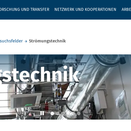
GEBEN SIE H
ORSCHUNG UND TRANSFER
NETZWERK UND KOOPERATIONEN
ARBE
suchsfelder
Strömungstechnik
technik
stechnik
stechnik