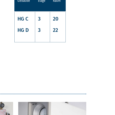
TANDORT
Gebäude
Etage
Raum
HG C
3
20
HG D
3
22