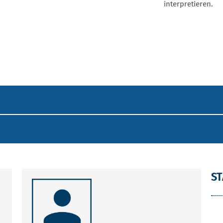
Namensfindung d
von Flüssigkeite
Die Studierenden
Hydrodynamik. Si
hydrodynamische
Strömung idealer
den praktischen
einfache Messung
selbst durchzufü
interpretieren.