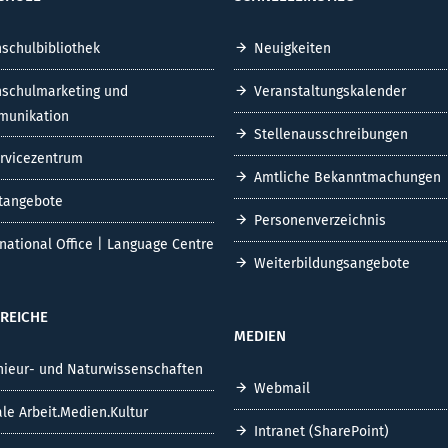
UCHSFELD
VERSUCHSFELD
TEILEN
CHULE
SCHNELLEINSTIEG
schulbibliothek
Neuigkeiten
schulmarketing und
Veranstaltungskalender
unikation
Stellenausschreibungen
ervicezentrum