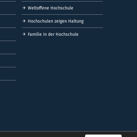
Im Studium
Nach dem Studium
INITIATIVEN
Deutschlandstipendium
Metropolregion Mitteldeutschland
Charta der Vielfalt
Weltoffene Hochschule
Hochschulen zeigen Haltung
Familie in der Hochschule