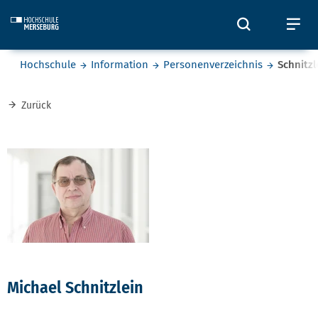
Skip to main content
Öffnet und
Öf
Sie befinden sich hier:
Hochschule
Information
Personenverzeichnis
Schnitzl
Zurück
Michael Schnitzlein