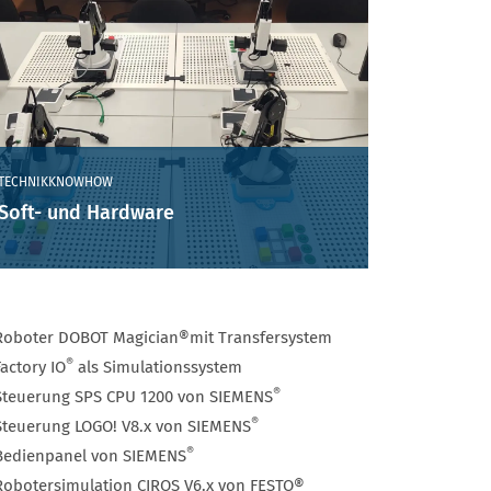
TECHNIKKNOWHOW
Soft- und Hardware
Roboter DOBOT Magician®
mit Transfersystem
®
Factory IO
als Simulationssystem
®
Steuerung SPS CPU 1200 von SIEMENS
®
Steuerung LOGO! V8.x von SIEMENS
®
Bedienpanel von SIEMENS
Robotersimulation CIROS V6.x von FESTO®