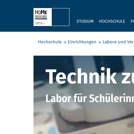
Skip to main content
STUDIUM
HOCHSCHULE
F
Sie befinden sich hier:
Hochschule
Einrichtungen
Labore und Ver
Technik zu
Technik 
Labor für Schülerin