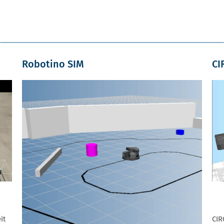
Robotino SIM
CI
it
CIR