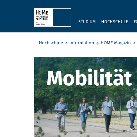
Skip to main content
STUDIUM
HOCHSCHULE
F
Sie befinden sich hier:
Hochschule
Information
HOME Magazin
Mobilität 
Mobilität