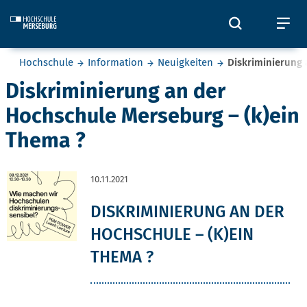
Skip to main content
Öffnet und
Öf
Sie befinden sich hier:
Hochschule
Information
Neuigkeiten
Diskriminierung 
Diskriminierung an der
Hochschule Merseburg – (k)ein
Thema ?
10.11.2021
DISKRIMINIERUNG AN DER
HOCHSCHULE – (K)EIN
THEMA ?