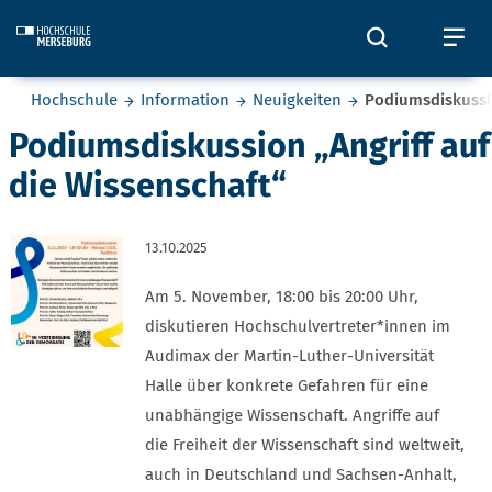
Skip to main content
Öffnet und
Öf
Sie befinden sich hier:
Hochschule
Information
Neuigkeiten
Podiumsdiskussio
Podiumsdiskussion „Angriff auf
die Wissenschaft“
13.10.2025
Am 5. November, 18:00 bis 20:00 Uhr,
diskutieren Hochschulvertreter*innen im
Audimax der Martin-Luther-Universität
Halle über konkrete Gefahren für eine
unabhängige Wissenschaft. Angriffe auf
die Freiheit der Wissenschaft sind weltweit,
auch in Deutschland und Sachsen-Anhalt,