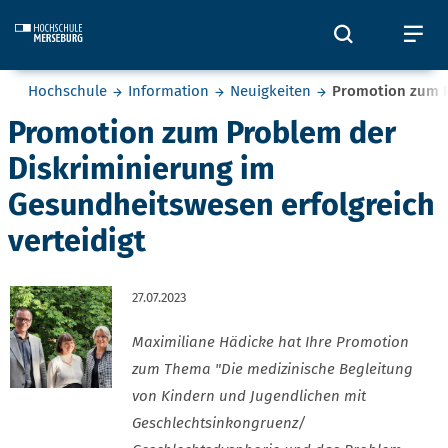
Skip to main content
Öffnet und
Öf
Sie befinden sich hier:
Hochschule
Information
Neuigkeiten
Promotion zum P
Promotion zum Problem der
Diskriminierung im
Gesundheitswesen erfolgreich
verteidigt
27.07.2023
Maximiliane Hädicke hat Ihre Promotion
zum Thema "Die medizinische Begleitung
von Kindern und Jugendlichen mit
Geschlechtsinkongruenz/