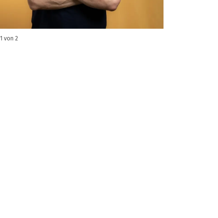
Vorheriges
Nächstes
1
von
2