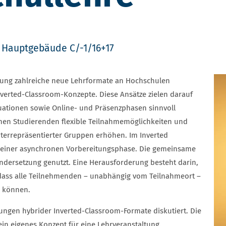
Hauptgebäude C/-1/16+17
ierung zahlreiche neue Lehrformate an Hochschulen
nverted-Classroom-Konzepte. Diese Ansätze zielen darauf
uationen sowie Online- und Präsenzphasen sinnvoll
fnen Studierenden flexible Teilnahmemöglichkeiten und
terrepräsentierter Gruppen erhöhen. Im Inverted
in einer asynchronen Vorbereitungsphase. Die gemeinsame
nandersetzung genutzt. Eine Herausforderung besteht darin,
 dass alle Teilnehmenden – unabhängig vom Teilnahmeort –
n können.
gen hybrider Inverted-Classroom-Formate diskutiert. Die
in eigenes Konzept für eine Lehrveranstaltung.