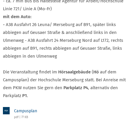
- ca. 7 min Bus bis Haltestelle Agentur für Arbeit/Hochschule
Linie 721/ Linie A (Mo-Fr)
mit dem Auto:
-
A38 Ausfahrt 26 Leuna/ Merseburg auf B91, später links
abbiegen auf Geusaer Straße & anschließend links in den
Ulmenweg - A38 Ausfahrt 24 Merseburg Nord auf L172, rechts
abbiegen auf B91, rechts abbiegen auf Geusaer Straße, links
abbiegen in den Ulmenweg
Die Veranstaltung findet im
Hörsaalgebäude
(
Hö
auf dem
Campusplan) der Hochschule Merseburg statt. Bei Anreise mit
dem PKW nutzen Sie gern den
Parkplatz P4
, alternativ den
Parkplatz
P1
.
Campusplan
PDF
pdf | 77 KB