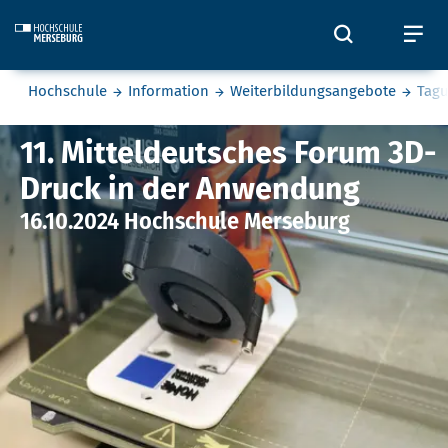
Skip to main content
Öffnet und
Öf
Sie befinden sich hier:
Hochschule
Information
Weiterbildungsangebote
Tag
11. Mitteldeutsches Forum 3D-D
11. Mitteldeutsches Forum 3D-
Druck in der Anwendung
16.10.2024 Hochschule Merseburg