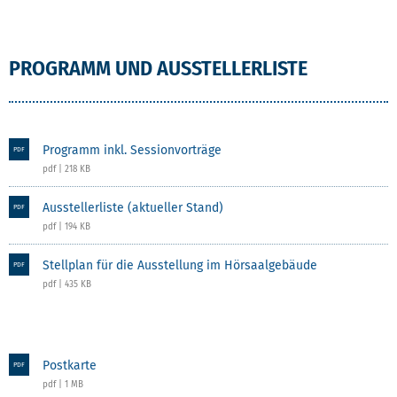
PROGRAMM UND AUSSTELLERLISTE
Programm inkl. Sessionvorträge
PDF
pdf | 218 KB
Ausstellerliste (aktueller Stand)
PDF
pdf | 194 KB
Stellplan für die Ausstellung im Hörsaalgebäude
PDF
pdf | 435 KB
Postkarte
PDF
pdf | 1 MB