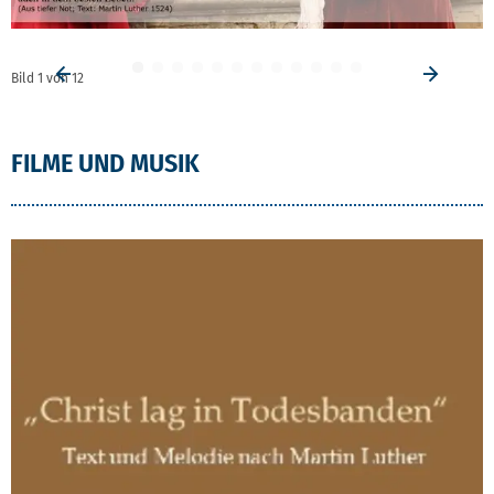
Bild
1
von
12
Vorheriges Element
Vorhe
FILME UND MUSIK