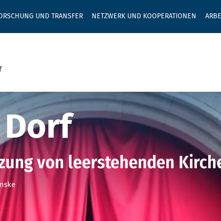
GEBEN SIE H
ORSCHUNG UND TRANSFER
NETZWERK UND KOOPERATIONEN
ARBE
f
Dorf
 Dorf
zung von leerstehenden Kirch
enske