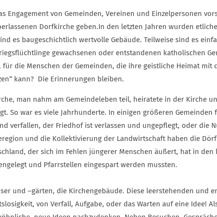
as Engagement von Gemeinden, Vereinen und Einzelpersonen vorst
berlassenen Dorfkirche geben.In den letzten Jahren wurden etliche
 sind es baugeschichtlich wertvolle Gebäude. Teilweise sind es ein
 Kriegsflüchtlinge gewachsenen oder entstandenen katholischen G
für die Menschen der Gemeinden, die ihre geistliche Heimat mit de
nzen“ kann? Die Erinnerungen bleiben.
Kirche, man nahm am Gemeindeleben teil, heiratete in der Kirche u
igt. So war es viele Jahrhunderte. In einigen größeren Gemeinden
nd verfallen, der Friedhof ist verlassen und ungepflegt, oder die N
ieregion und die Kollektivierung der Landwirtschaft haben die Dö
schland, der sich im Fehlen jüngerer Menschen äußert, hat in den 
gelegt und Pfarrstellen eingespart werden mussten.
user und –gärten, die Kirchengebäude. Diese leerstehenden und e
slosigkeit, von Verfall, Aufgabe, oder das Warten auf eine Idee! 
hnliche, neue Ideen nachzudenken. Neben Besuchen, Gesprächen