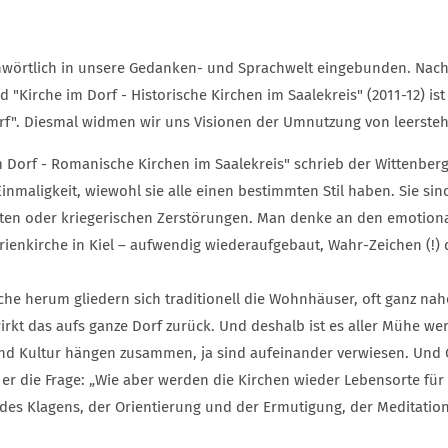
ichwörtlich in unsere Gedanken- und Sprachwelt eingebunden. Nac
"Kirche im Dorf - Historische Kirchen im Saalekreis" (2011-12) ist d
rf". Diesmal widmen wir uns Visionen der Umnutzung von leerste
m Dorf - Romanische Kirchen im Saalekreis" schrieb der Wittenber
Einmaligkeit, wiewohl sie alle einen bestimmten Stil haben. Sie sind
sten oder kriegerischen Zerstörungen. Man denke an den emotion
enkirche in Kiel – aufwendig wiederaufgebaut, Wahr-Zeichen (!) d
che herum gliedern sich traditionell die Wohnhäuser, oft ganz nah
 wirkt das aufs ganze Dorf zurück. Und deshalb ist es aller Mühe we
 und Kultur hängen zusammen, ja sind aufeinander verwiesen. Und G
lt er die Frage: „Wie aber werden die Kirchen wieder Lebensorte f
des Klagens, der Orientierung und der Ermutigung, der Meditation