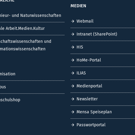
MEDIEN
nieur- und Naturwissenschaften
Webmail
ale Arbeit.Medien.Kultur
Intranet (SharePoint)
schaftswissenschaften und
HIS
rmationswissenschaften
HoMe-Portal
ILIAS
nisation
Medienportal
pus
Newsletter
schulshop
Mensa Speiseplan
Passwortportal