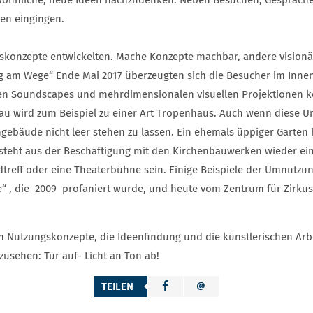
ten eingingen.
gskonzepte entwickelten. Mache Konzepte machbar, andere visionä
tag am Wege“ Ende Mai 2017 überzeugten sich die Besucher im Inn
den Soundscapes und mehrdimensionalen visuellen Projektionen ko
au wird zum Beispiel zu einer Art Tropenhaus. Auch wenn diese U
ngebäude nicht leer stehen zu lassen. Ein ehemals üppiger Garten 
tsteht aus der Beschäftigung mit den Kirchenbauwerken wieder eine 
reff oder eine Theaterbühne sein. Einige Beispiele der Umnutzung
e“ , die 2009 profaniert wurde, und heute vom Zentrum für Zirkus
n Nutzungskonzepte, die Ideenfindung und die künstlerischen Arbe
sehen: Tür auf- Licht an Ton ab!
TEILEN