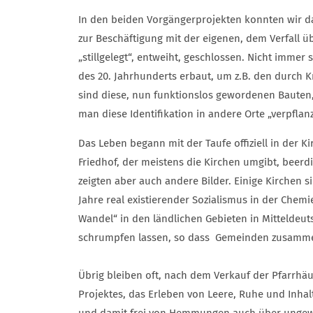
In den beiden Vorgängerprojekten konnten wir d
zur Beschäftigung mit der eigenen, dem Verfall ü
„stillgelegt“, entweiht, geschlossen. Nicht immer
des 20. Jahrhunderts erbaut, um z.B. den durch
sind diese, nun funktionslos gewordenen Bauten, 
man diese Identifikation in andere Orte „verpfla
Das Leben begann mit der Taufe offiziell in der 
Friedhof, der meistens die Kirchen umgibt, beerd
zeigten aber auch andere Bilder. Einige Kirchen si
Jahre real existierender Sozialismus in der Chem
Wandel“ in den ländlichen Gebieten in Mitteldeut
schrumpfen lassen, so dass Gemeinden zusammen
Übrig bleiben oft, nach dem Verkauf der Pfarrhä
Projektes, das Erleben von Leere, Ruhe und Inhalt
und damit frei von Hemmungen auch über ungewö