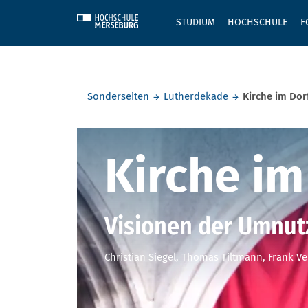
Skip to main content
STUDIUM
HOCHSCHULE
F
Sie befinden sich hier:
Sonderseiten
Lutherdekade
Kirche im Dor
Kirche im 
Kirche im
Visionen der Umnut
Christian Siegel, Thomas Tiltmann, Frank V