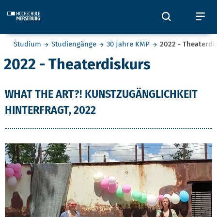
Skip to main content
Öffnet und
Öf
Sie befinden sich hier:
Studium
Studiengänge
30 Jahre KMP
2022 - Theaterdi
2022 - Theaterdiskurs
WHAT THE ART?! KUNSTZUGÄNGLICHKEIT
HINTERFRAGT, 2022