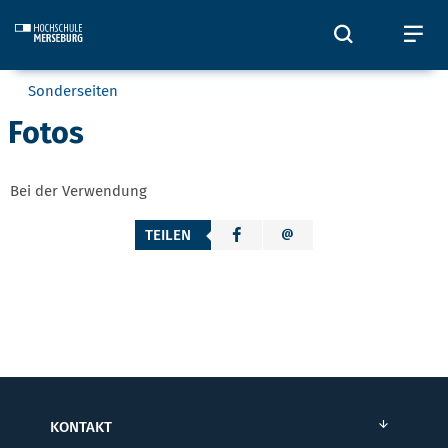
Skip to main content
Öffnet und
Öf
Sie befinden sich hier:
Sonderseiten
Fotos
Bei der Verwendung
TEILEN
KONTAKT