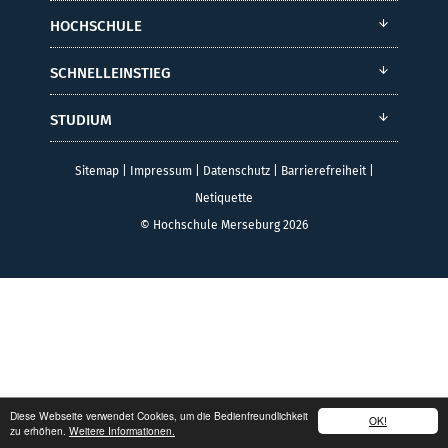
HOCHSCHULE
SCHNELLEINSTIEG
STUDIUM
Sitemap
|
Impressum
|
Datenschutz
|
Barrierefreiheit
|
Netiquette
© Hochschule Merseburg 2026
Diese Webseite verwendet Cookies, um die Bedienfreundlichkeit
OK!
zu erhöhen.
Weitere Informationen.