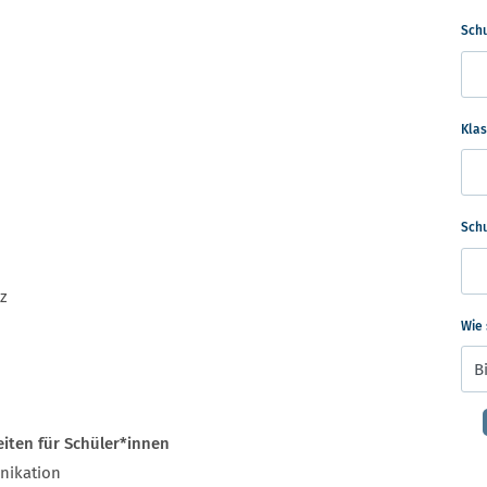
Schu
Kla
Sch
z
Wie
iten für Schüler*innen
nikation