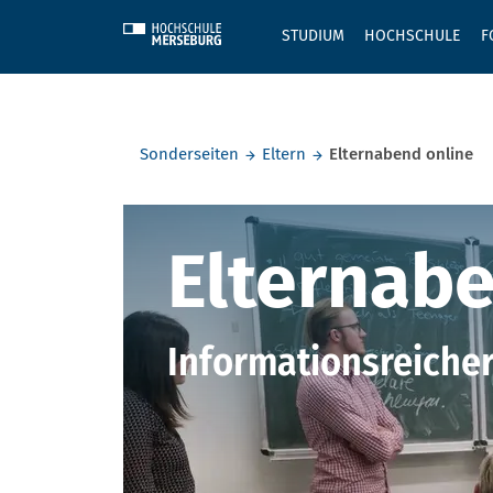
Skip to main content
STUDIUM
HOCHSCHULE
F
Sie befinden sich hier:
Sonderseiten
Eltern
Elternabend online
Elternaben
Elternabe
Informationsreiche