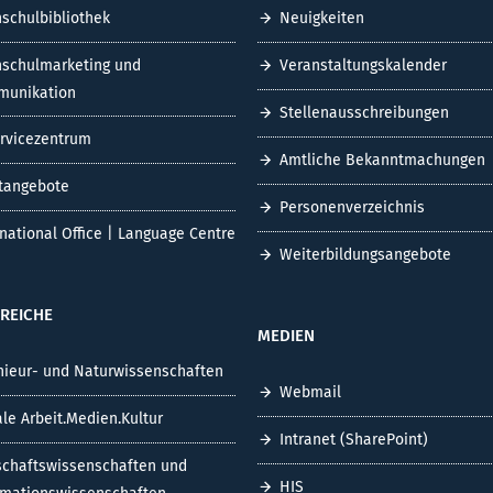
schulbibliothek
Neuigkeiten
schulmarketing und
Veranstaltungskalender
unikation
Stellenausschreibungen
ervicezentrum
Amtliche Bekanntmachungen
tangebote
Personenverzeichnis
rnational Office | Language Centre
Weiterbildungsangebote
REICHE
MEDIEN
nieur- und Naturwissenschaften
Webmail
ale Arbeit.Medien.Kultur
Intranet (SharePoint)
schaftswissenschaften und
HIS