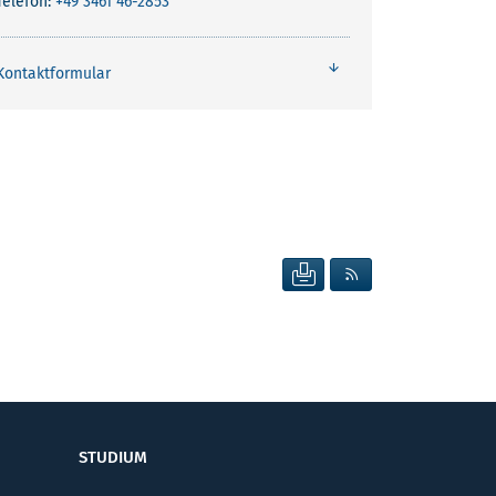
Telefon:
+49 3461 46-2853
Kontaktformular
SEITE DRUCKEN
RSS FEED ANZEIG
STUDIUM