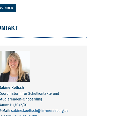
BSENDEN
ONTAKT
Sabine Költsch
Koordinatorin für Schulkontakte und
Studierenden-Onboarding
Raum: Hg/G/2/01
E-Mail:
sabine.koeltsch
@hs-merseburg.de