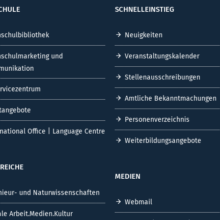
CHULE
SCHNELLEINSTIEG
schulbibliothek
Neuigkeiten
schulmarketing und
Veranstaltungskalender
unikation
Stellenausschreibungen
ervicezentrum
Amtliche Bekanntmachungen
tangebote
Personenverzeichnis
rnational Office | Language Centre
Weiterbildungsangebote
REICHE
MEDIEN
nieur- und Naturwissenschaften
Webmail
ale Arbeit.Medien.Kultur