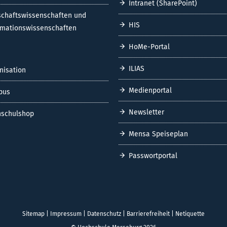
Intranet (SharePoint)
schaftswissenschaften und
HIS
rmationswissenschaften
HoMe-Portal
ILIAS
nisation
Medienportal
pus
Newsletter
schulshop
Mensa Speiseplan
Passwortportal
Sitemap
|
Impressum
|
Datenschutz
|
Barrierefreiheit
|
Netiquette