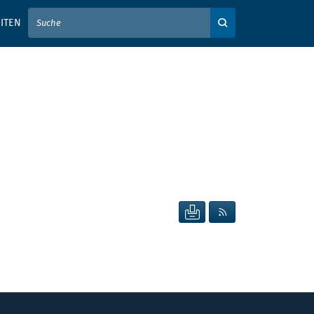
IER IHREN SUCHBEGRIFF EIN
ITEN
Auf der Webseite su
SEITE DRUCKEN
RSS FEED ANZEIG