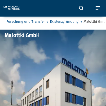
Skip to main content
Öffnet und
Öf
Sie befinden sich hier:
Forschung und Transfer
Existenzgründung
Malottki Gm
Malottki GmbH
Malottki GmbH