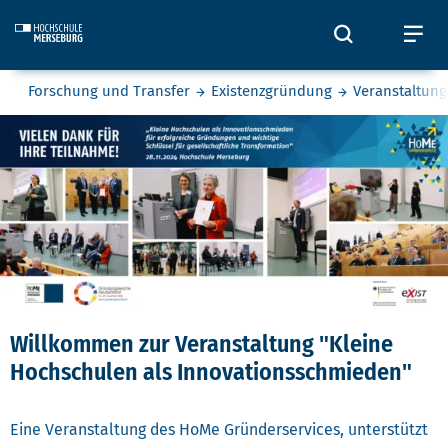
Skip to main content
Öffnet und
Öf
Sie befinden sich hier:
Forschung und Transfer
Existenzgründung
Veranstaltun
Kleine Hochschulen als Innova
Willkommen zur Veranstaltung "Kleine
Hochschulen als Innovationsschmieden"
Eine Veranstaltung des HoMe Gründerservices, unterstützt