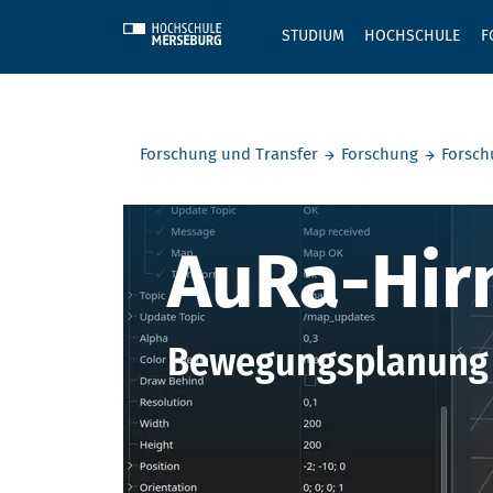
Skip to main content
STUDIUM
HOCHSCHULE
F
Sie befinden sich hier:
Forschung und Transfer
Forschung
Forsch
AuRa-Hirn 
AuRa-Hir
Bewegungsplanung