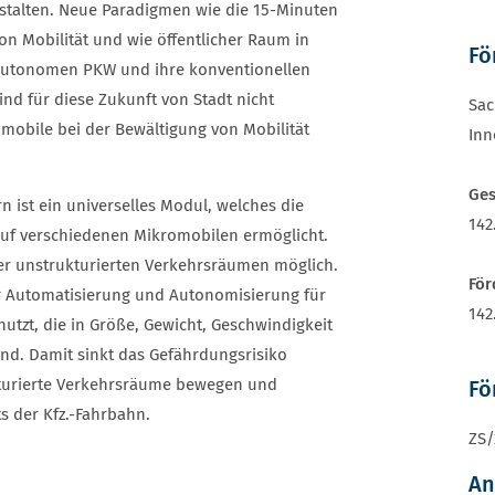
estalten. Neue Paradigmen wie die 15-Minuten
n Mobilität und wie öffentlicher Raum in
Fö
en autonomen PKW und ihre konventionellen
d für diese Zukunft von Stadt nicht
Sac
mobile bei der Bewältigung von Mobilität
Inn
Ge
n ist ein universelles Modul, welches die
142
uf verschiedenen Mikromobilen ermöglicht.
er unstrukturierten Verkehrsräumen möglich.
För
r Automatisierung und Autonomisierung für
142
utzt, die in Größe, Gewicht, Geschwindigkeit
nd. Damit sinkt das Gefährdungsrisiko
kturierte Verkehrsräume bewegen und
Fö
s der Kfz.-Fahrbahn.
ZS/
An