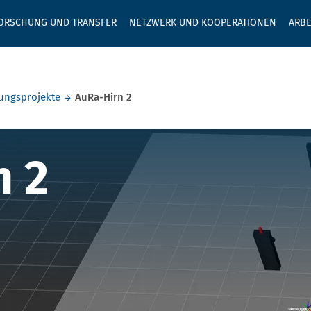
GEBEN SIE H
ORSCHUNG UND TRANSFER
NETZWERK UND KOOPERATIONEN
ARBE
ungsprojekte
AuRa-Hirn 2
2
n 2