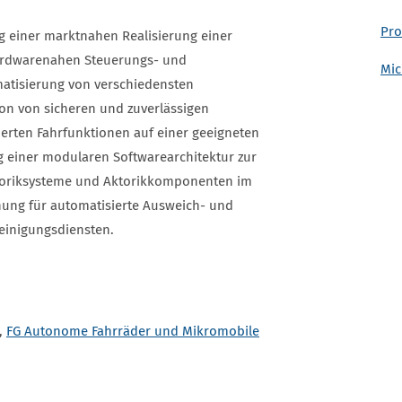
Pro
ng einer marktnahen Realisierung einer
hardwarenahen Steuerungs- und
Mic
matisierung von verschiedensten
n von sicheren und zuverlässigen
erten Fahrfunktionen auf einer geeigneten
g einer modularen Softwarearchitektur zur
soriksysteme und Aktorikkomponenten im
ung für automatisierte Ausweich- und
einigungsdiensten.
,
FG Autonome Fahrräder und Mikromobile