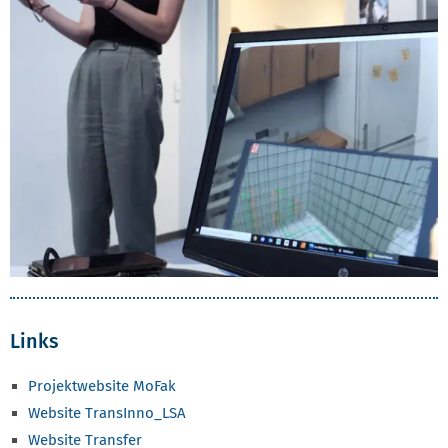
Links
Projektwebsite MoFak
Website TransInno_LSA
Website Transfer